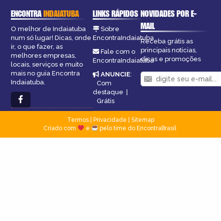
ENCONTRA
INDAIATUBA
LINKS RÁPIDOS
NOVIDADES POR E-
MAIL
O melhor de Indaiatuba
Sobre
num só lugar! Dicas, onde
EncontraIndaiatuba
Receba grátis as
ir, o que fazer, as
principais notícias,
Fale com o
melhores empresas,
dicas e promoções
EncontraIndaiatuba
locais, serviços e muito
mais no guia Encontra
ANUNCIE
:
Indaiatuba.
Com
destaque
|
Grátis
Termos
|
Privacidade
|
Sitemap
Criado com
e
pelo time do EncontraBrasil