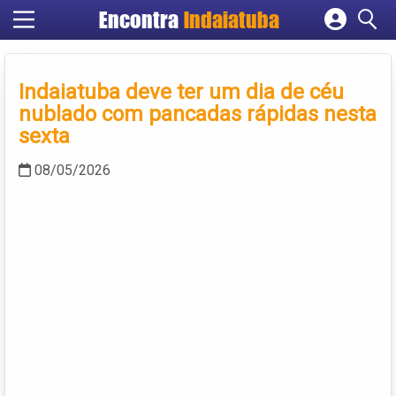
Encontra
Indaiatuba
Cadastrar empresa
Fazer login
Indaiatuba deve ter um dia de céu
Criar conta
nublado com pancadas rápidas nesta
sexta
08/05/2026