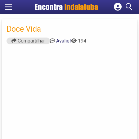
Encontra
Indaiatuba
Cadastrar empresa
Fazer login
Doce Vida
Criar conta
Compartilhar
Avalie!
194