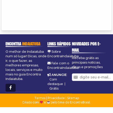
ENCONTRA
INDAIATUBA
LINKS RÁPIDOS
NOVIDADES POR E-
MAIL
O melhor de Indaiatuba
Sobre
num só lugar! Dicas, onde
EncontraIndaiatuba
Receba grátis as
ir, o que fazer, as
principais notícias,
Fale com o
melhores empresas,
dicas e promoções
EncontraIndaiatuba
locais, serviços e muito
mais no guia Encontra
ANUNCIE
:
Indaiatuba.
Com
destaque
|
Grátis
Termos
|
Privacidade
|
Sitemap
Criado com
e
pelo time do EncontraBrasil