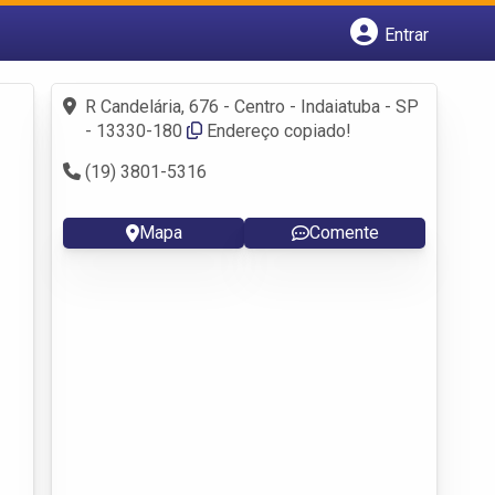
Entrar
Cadastrar empresa
Fazer login
R Candelária, 676 - Centro - Indaiatuba - SP
Criar conta
- 13330-180
Endereço copiado!
(19) 3801-5316
Mapa
Comente