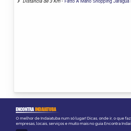
Distância de 3 Km
-
Fatto A Mano Shopping Jaraguá 
ENCONTRA
INDAIATUBA
O melhor de Indaiatuba num só lugar! Dicas, onde ir, o que fa
empresas, locais, serviços e muito mais no guia Encontra Indai