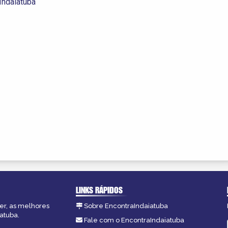
Indaiatuba
LINKS RÁPIDOS
zer, as melhores
Sobre EncontraIndaiatuba
atuba.
Fale com o EncontraIndaiatuba