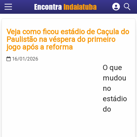
Encontra
Indaiatuba
Cadastrar empresa
Fazer login
Veja como ficou estádio de Caçula do
Criar conta
Paulistão na véspera do primeiro
jogo após a reforma
16/01/2026
O que
mudou
no
estádio
do