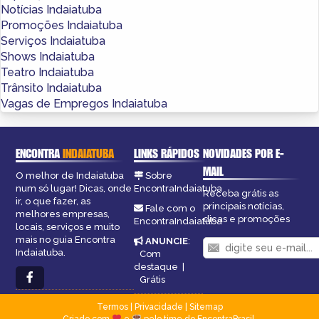
Notícias Indaiatuba
Promoções Indaiatuba
Serviços Indaiatuba
Shows Indaiatuba
Teatro Indaiatuba
Trânsito Indaiatuba
Vagas de Empregos Indaiatuba
ENCONTRA
INDAIATUBA
LINKS RÁPIDOS
NOVIDADES POR E-
MAIL
O melhor de Indaiatuba
Sobre
num só lugar! Dicas, onde
EncontraIndaiatuba
Receba grátis as
ir, o que fazer, as
principais notícias,
Fale com o
melhores empresas,
dicas e promoções
EncontraIndaiatuba
locais, serviços e muito
mais no guia Encontra
ANUNCIE
:
Indaiatuba.
Com
destaque
|
Grátis
Termos
|
Privacidade
|
Sitemap
Criado com
e
pelo time do EncontraBrasil