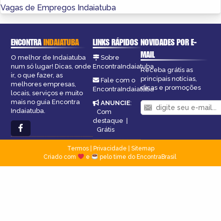
Vagas de Empregos Indaiatuba
ENCONTRA
INDAIATUBA
LINKS RÁPIDOS
NOVIDADES POR E-
MAIL
O melhor de Indaiatuba
Sobre
num só lugar! Dicas, onde
EncontraIndaiatuba
Receba grátis as
ir, o que fazer, as
principais notícias,
Fale com o
melhores empresas,
dicas e promoções
EncontraIndaiatuba
locais, serviços e muito
mais no guia Encontra
ANUNCIE
:
Indaiatuba.
Com
destaque
|
Grátis
Termos
|
Privacidade
|
Sitemap
Criado com
e
pelo time do EncontraBrasil