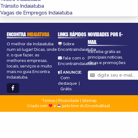
Trânsito Indaiatuba
Vagas de Empregos Indaiatuba
ENCONTRA
INDAIATUBA
LINKS RÁPIDOS
NOVIDADES POR E-
MAIL
O melhor de Indaiatuba
Sobre
num só lugar! Dicas, onde
EncontraIndaiatuba
Receba grátis as
ir, o que fazer, as
principais notícias,
Fale com o
melhores empresas,
dicas e promoções
EncontraIndaiatuba
locais, serviços e muito
mais no guia Encontra
ANUNCIE
:
Indaiatuba.
Com
destaque
|
Grátis
Termos
|
Privacidade
|
Sitemap
Criado com
e
pelo time do EncontraBrasil