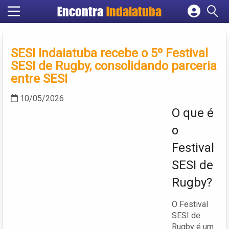
Encontra
Indaiatuba
Cadastrar empresa
Fazer login
SESI Indaiatuba recebe o 5º Festival
Criar conta
SESI de Rugby, consolidando parceria
entre SESI
10/05/2026
O que é
o
Festival
SESI de
Rugby?
O Festival
SESI de
Rugby é um