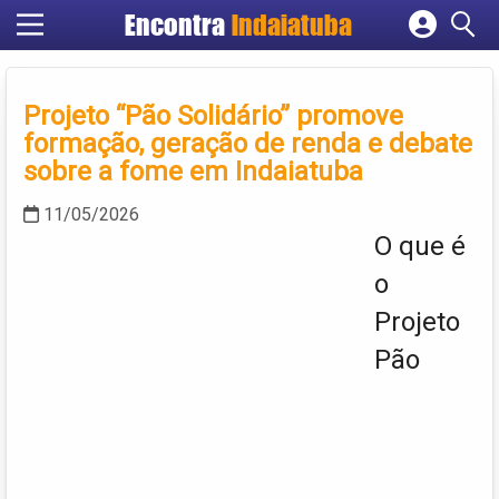
Encontra
Indaiatuba
Cadastrar empresa
Fazer login
Projeto “Pão Solidário” promove
Criar conta
formação, geração de renda e debate
sobre a fome em Indaiatuba
11/05/2026
O que é
o
Projeto
Pão