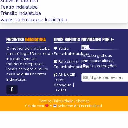
Shows Indaiatuba
Teatro Indaiatuba
Trânsito Indaiatuba
Vagas de Empregos Indaiatuba
ENCONTRA
INDAIATUBA
LINKS RÁPIDOS
NOVIDADES POR E-
MAIL
O melhor de Indaiatuba
Sobre
num só lugar! Dicas, onde
EncontraIndaiatuba
Receba grátis as
ir, o que fazer, as
principais notícias,
Fale com o
melhores empresas,
dicas e promoções
EncontraIndaiatuba
locais, serviços e muito
mais no guia Encontra
ANUNCIE
:
Indaiatuba.
Com
destaque
|
Grátis
Termos
|
Privacidade
|
Sitemap
Criado com
e
pelo time do EncontraBrasil