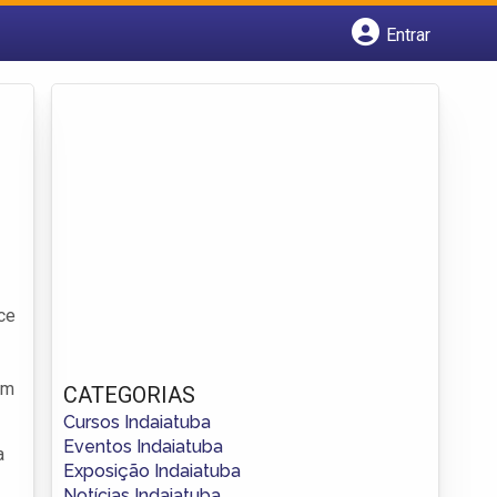
Entrar
Cadastrar empresa
Fazer login
Criar conta
ce
em
CATEGORIAS
Cursos Indaiatuba
Eventos Indaiatuba
a
Exposição Indaiatuba
Notícias Indaiatuba