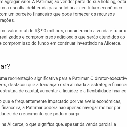
 agregar valor. A Patrimar, ao vender parte de sua holding, está
 uma escolha deliberada para solidificar seu futuro econômico.
com um parceiro financeiro que pode fornecer os recursos
erações.
 um valor total de R$ 90 milhões, considerando a venda e futuro
já realizados e compromissos adicionais que serão atendidos ao
compromisso do fundo em continuar investindo na Alicerce.
mar?
ma reorientação significativa para a Patrimar. O diretor-executiv
es, destacou que a transação está alinhada à estratégia financei
trutura de capital, aumentar a liquidez e a flexibilidade financei
o que é frequentemente impactado por variáveis econômicas,
 financeira, a Patrimar poderá não apenas navegar melhor por
idades de crescimento que podem surgir.
 na Alicerce, o que significa que, apesar da venda parcial, a