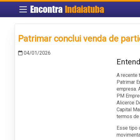
Encontra
Indaiatuba
Patrimar conclui venda de parti
04/01/2026
Entend
A recente 
Patrimar E
empresa. A
PM Empree
Alicerce D
Capital Ma
termos de 
Esse tipo 
movimentaç