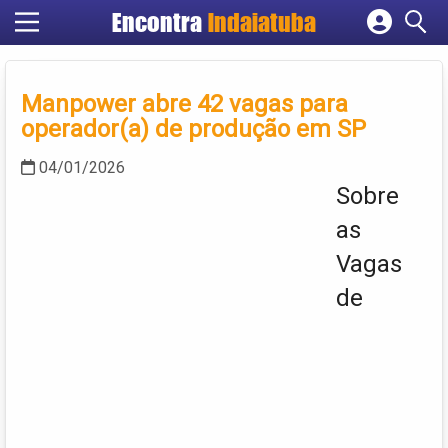
Encontra
Indaiatuba
Cadastrar empresa
Fazer login
Manpower abre 42 vagas para
Criar conta
operador(a) de produção em SP
04/01/2026
Sobre
as
Vagas
de