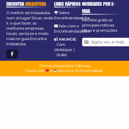
ENCONTRA
INDAIATUBA
LINKS RÁPIDOS
NOVIDADES POR E-
MAIL
O melhor de Indaiatuba
Sobre
num só lugar! Dicas, onde
EncontraIndaiatuba
Receba grátis as
ir, o que fazer, as
principais notícias,
Fale com o
melhores empresas,
dicas e promoções
EncontraIndaiatuba
locais, serviços e muito
mais no guia Encontra
ANUNCIE
:
Indaiatuba.
Com
destaque
|
Grátis
Termos
|
Privacidade
|
Sitemap
Criado com
e
pelo time do EncontraBrasil