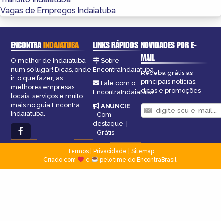
Vagas de Empregos Indaiatuba
ENCONTRA
INDAIATUBA
LINKS RÁPIDOS
NOVIDADES POR E-
MAIL
O melhor de Indaiatuba
Sobre
num só lugar! Dicas, onde
EncontraIndaiatuba
Receba grátis as
ir, o que fazer, as
principais notícias,
Fale com o
melhores empresas,
dicas e promoções
EncontraIndaiatuba
locais, serviços e muito
mais no guia Encontra
ANUNCIE
:
Indaiatuba.
Com
destaque
|
Grátis
Termos
|
Privacidade
|
Sitemap
Criado com
e
pelo time do EncontraBrasil