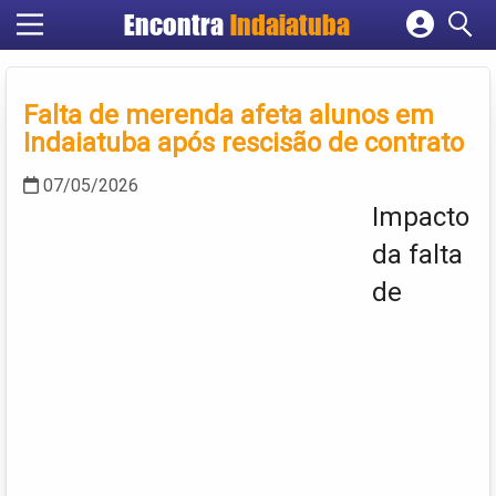
Encontra
Indaiatuba
Cadastrar empresa
Fazer login
Falta de merenda afeta alunos em
Criar conta
Indaiatuba após rescisão de contrato
07/05/2026
Impacto
da falta
de