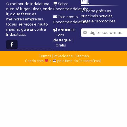
MAIL
O melhor de Indaiatuba
Sobre
num só lugar! Dicas, onde
EncontraIndaiatuba
Receba grátis as
ir, o que fazer, as
principais notícias,
Fale com o
melhores empresas,
dicas e promoções
EncontraIndaiatuba
locais, serviços e muito
mais no guia Encontra
ANUNCIE
:
Indaiatuba.
Com
destaque
|
Grátis
Termos
|
Privacidade
|
Sitemap
Criado com
e
pelo time do EncontraBrasil