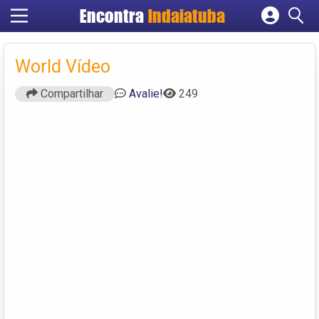
Encontra
Indaiatuba
Cadastrar empresa
Fazer login
World Vídeo
Criar conta
Compartilhar
Avalie!
249