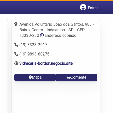
Entrar
Cadastrar empresa
Fazer login
Avenida Voluntário João dos Santos, 983 -
Criar conta
Bairro: Centro - Indaiatuba - SP - CEP:
13330-230
Endereço copiado!
(19) 3328-2017
(19) 9893-80275
vidracaria-bordon.negocio.site
Mapa
Comente