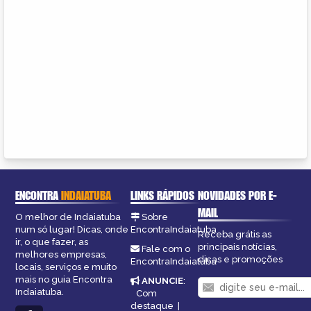
ENCONTRA
INDAIATUBA
LINKS RÁPIDOS
NOVIDADES POR E-
MAIL
O melhor de Indaiatuba
Sobre
num só lugar! Dicas, onde
EncontraIndaiatuba
Receba grátis as
ir, o que fazer, as
principais notícias,
Fale com o
melhores empresas,
dicas e promoções
EncontraIndaiatuba
locais, serviços e muito
mais no guia Encontra
ANUNCIE
:
Indaiatuba.
Com
destaque
|