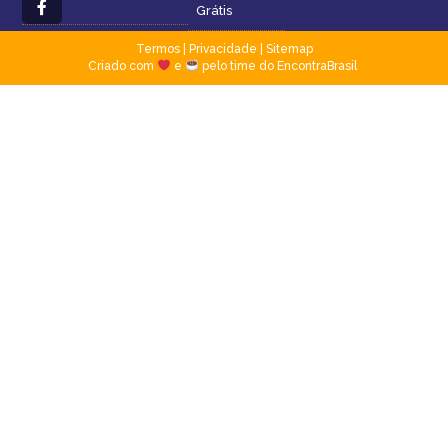
Grátis
Termos
|
Privacidade
|
Sitemap
Criado com
e
pelo time do EncontraBrasil