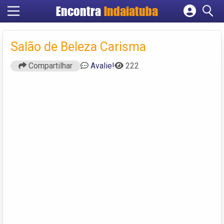
Encontra
Indaiatuba
Cadastrar empresa
Fazer login
Salão de Beleza Carisma
Criar conta
Compartilhar
Avalie!
222