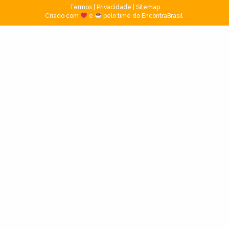
Termos
|
Privacidade
|
Sitemap
Criado com
e
pelo time do EncontraBrasil