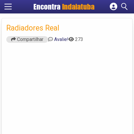
Encontra
Indaiatuba
Cadastrar empresa
Fazer login
Radiadores Real
Criar conta
Compartilhar
Avalie!
273