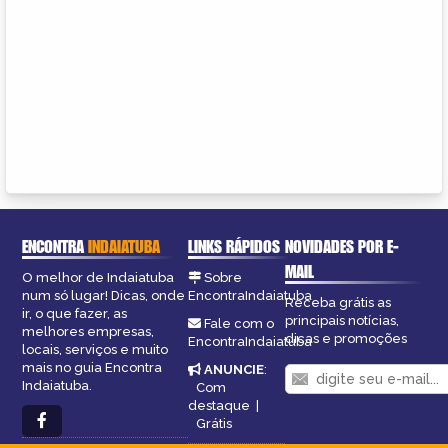
ENCONTRA
INDAIATUBA
LINKS RÁPIDOS
NOVIDADES POR E-
MAIL
O melhor de Indaiatuba
Sobre
num só lugar! Dicas, onde
EncontraIndaiatuba
Receba grátis as
ir, o que fazer, as
principais notícias,
Fale com o
melhores empresas,
dicas e promoções
EncontraIndaiatuba
locais, serviços e muito
mais no guia Encontra
ANUNCIE
:
Indaiatuba.
Com
destaque
|
Grátis