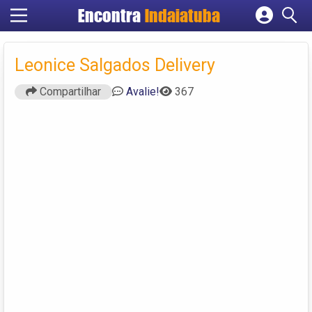
Encontra
Indaiatuba
Cadastrar empresa
Fazer login
Leonice Salgados Delivery
Criar conta
Compartilhar
Avalie!
367