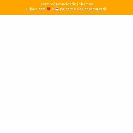
Termos
|
Privacidade
|
Sitemap
Criado com
e
pelo time do EncontraBrasil