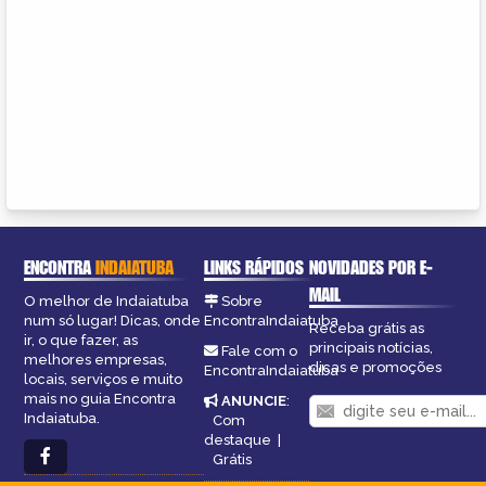
ENCONTRA
INDAIATUBA
LINKS RÁPIDOS
NOVIDADES POR E-
MAIL
O melhor de Indaiatuba
Sobre
num só lugar! Dicas, onde
EncontraIndaiatuba
Receba grátis as
ir, o que fazer, as
principais notícias,
Fale com o
melhores empresas,
dicas e promoções
EncontraIndaiatuba
locais, serviços e muito
mais no guia Encontra
ANUNCIE
:
Indaiatuba.
Com
destaque
|
Grátis