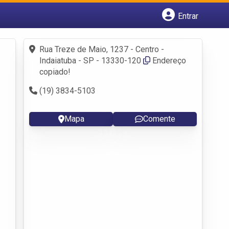
Entrar
Cadastrar empresa
Fazer login
Rua Treze de Maio, 1237 - Centro -
Criar conta
Indaiatuba - SP - 13330-120
Endereço
copiado!
(19) 3834-5103
Mapa
Comente