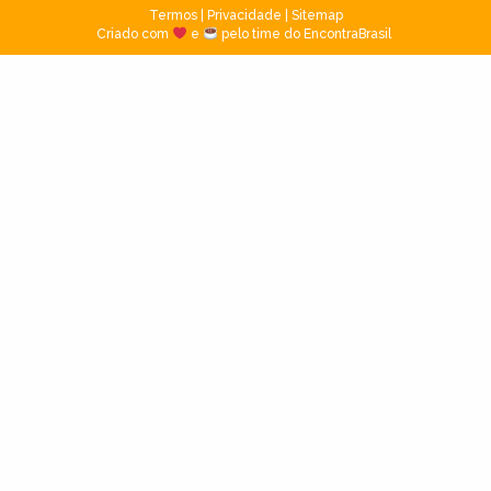
Termos
|
Privacidade
|
Sitemap
Criado com
e
pelo time do EncontraBrasil