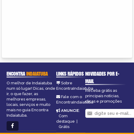
ENCONTRA
INDAIATUBA
LINKS RÁPIDOS
NOVIDADES POR E-
MAIL
O melhor de Indaiatuba
Sobre
num só lugar! Dicas, onde
EncontraIndaiatuba
Receba grátis as
ir, o que fazer, as
principais notícias,
Fale com o
melhores empresas,
dicas e promoções
EncontraIndaiatuba
locais, serviços e muito
mais no guia Encontra
ANUNCIE
:
Indaiatuba.
Com
destaque
|
Grátis