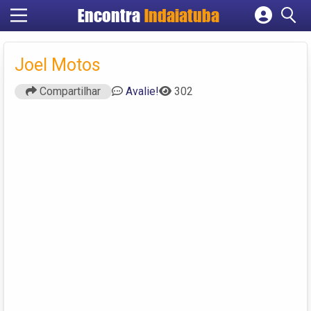
Encontra
Indaiatuba
Cadastrar empresa
Fazer login
Joel Motos
Criar conta
Compartilhar
Avalie!
302