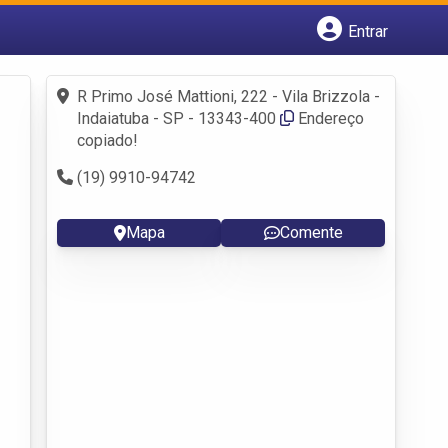
Entrar
Cadastrar empresa
Fazer login
R Primo José Mattioni, 222 - Vila Brizzola -
Criar conta
Indaiatuba - SP - 13343-400
Endereço
copiado!
(19) 9910-94742
Mapa
Comente