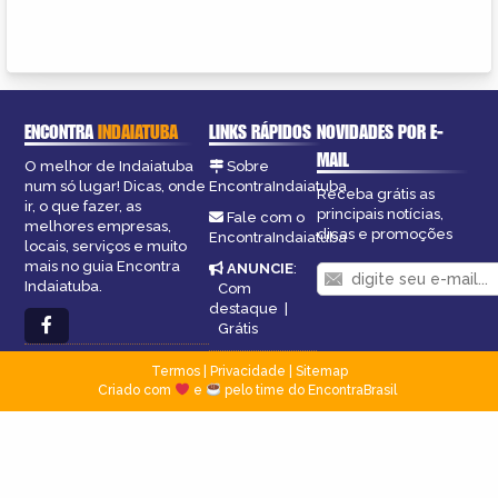
ENCONTRA
INDAIATUBA
LINKS RÁPIDOS
NOVIDADES POR E-
MAIL
O melhor de Indaiatuba
Sobre
num só lugar! Dicas, onde
EncontraIndaiatuba
Receba grátis as
ir, o que fazer, as
principais notícias,
Fale com o
melhores empresas,
dicas e promoções
EncontraIndaiatuba
locais, serviços e muito
mais no guia Encontra
ANUNCIE
:
Indaiatuba.
Com
destaque
|
Grátis
Termos
|
Privacidade
|
Sitemap
Criado com
e
pelo time do EncontraBrasil