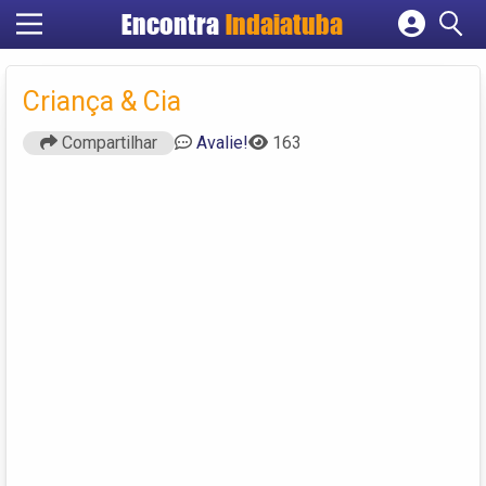
Encontra
Indaiatuba
Cadastrar empresa
Fazer login
Criança & Cia
Criar conta
Compartilhar
Avalie!
163