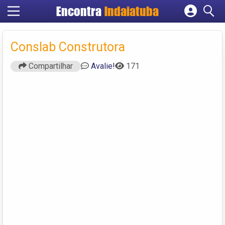
Encontra
Indaiatuba
Cadastrar empresa
Fazer login
Conslab Construtora
Criar conta
Compartilhar
Avalie!
171