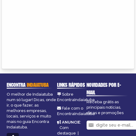
ENCONTRA
INDAIATUBA
LINKS RÁPIDOS
NOVIDADES POR E-
MAIL
O melhor de Indaiatuba
Sobre
num só lugar! Dicas, onde
EncontraIndaiatuba
Receba grátis as
ir, o que fazer, as
principais notícias,
Fale com o
melhores empresas,
dicas e promoções
EncontraIndaiatuba
locais, serviços e muito
mais no guia Encontra
ANUNCIE
:
Indaiatuba.
Com
destaque
|