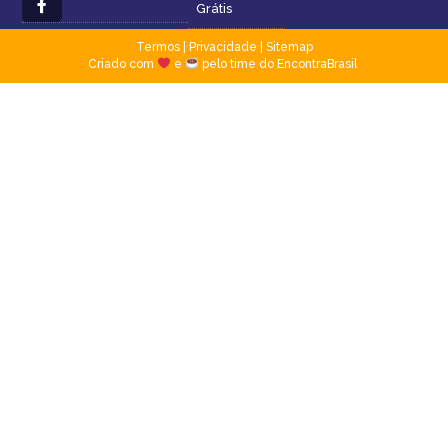
Grátis
Termos
|
Privacidade
|
Sitemap
Criado com
e
pelo time do EncontraBrasil