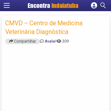
Encontra
Indaiatuba
Cadastrar empresa
Fazer login
CMVD – Centro de Medicina
Criar conta
Veterinária Diagnóstica
Compartilhar
Avalie!
309