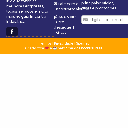
ir, o que fazer, as
principais notícias,
Fale com o
melhores empresas,
dicas e promoções
EncontraIndaiatuba
locais, serviços e muito
mais no guia Encontra
ANUNCIE
:
Indaiatuba.
Com
destaque
|
Grátis
Termos
|
Privacidade
|
Sitemap
Criado com
e
pelo time do EncontraBrasil