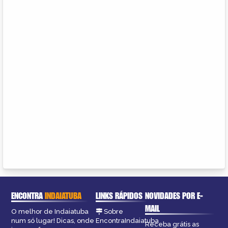
ENCONTRA
INDAIATUBA
LINKS RÁPIDOS
NOVIDADES POR E-
MAIL
O melhor de Indaiatuba
Sobre
num só lugar! Dicas, onde
EncontraIndaiatuba
Receba grátis as