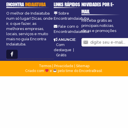
ENCONTRA
INDAIATUBA
LINKS RÁPIDOS
NOVIDADES POR E-
MAIL
O melhor de Indaiatuba
Sobre
num só lugar! Dicas, onde
EncontraIndaiatuba
Receba grátis as
ir, o que fazer, as
principais notícias,
Fale com o
melhores empresas,
dicas e promoções
EncontraIndaiatuba
locais, serviços e muito
mais no guia Encontra
ANUNCIE
:
Indaiatuba.
Com
destaque
|
Grátis
Termos
|
Privacidade
|
Sitemap
Criado com
e
pelo time do EncontraBrasil