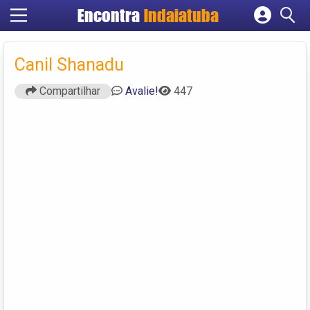
Encontra
Indaiatuba
Cadastrar empresa
Fazer login
Canil Shanadu
Criar conta
Compartilhar
Avalie!
447