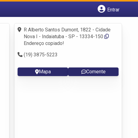
Entrar
Cadastrar empresa
Fazer login
R Alberto Santos Dumont, 1822 - Cidade
Criar conta
Nova I - Indaiatuba - SP - 13334-150
Endereço copiado!
(19) 3875-5223
Mapa
Comente