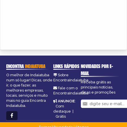
ENCONTRA
INDAIATUBA
LINKS RÁPIDOS
NOVIDADES POR E-
MAIL
O melhor de Indaiatuba
Sobre
num só lugar! Dicas, onde
EncontraIndaiatuba
Receba grátis as
ir, o que fazer, as
principais notícias,
Fale com o
melhores empresas,
dicas e promoções
EncontraIndaiatuba
locais, serviços e muito
mais no guia Encontra
ANUNCIE
:
Indaiatuba.
Com
destaque
|
Grátis