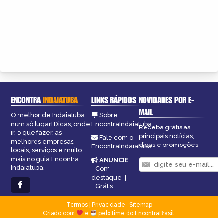
ENCONTRA
INDAIATUBA
LINKS RÁPIDOS
NOVIDADES POR E-
MAIL
O melhor de Indaiatuba
Sobre
num só lugar! Dicas, onde
EncontraIndaiatuba
Receba grátis as
ir, o que fazer, as
principais notícias,
Fale com o
melhores empresas,
dicas e promoções
EncontraIndaiatuba
locais, serviços e muito
mais no guia Encontra
ANUNCIE
:
Indaiatuba.
Com
destaque
|
Grátis
Termos
|
Privacidade
|
Sitemap
Criado com
e
pelo time do EncontraBrasil