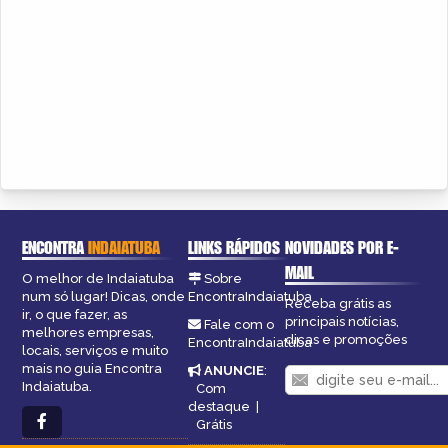
ENCONTRA
INDAIATUBA
LINKS RÁPIDOS
NOVIDADES POR E-
MAIL
O melhor de Indaiatuba
Sobre
num só lugar! Dicas, onde
EncontraIndaiatuba
Receba grátis as
ir, o que fazer, as
principais notícias,
Fale com o
melhores empresas,
dicas e promoções
EncontraIndaiatuba
locais, serviços e muito
mais no guia Encontra
ANUNCIE
:
Indaiatuba.
Com
destaque
|
Grátis