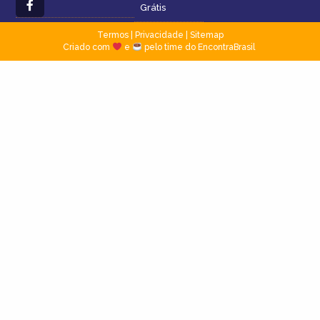
Grátis
Termos
|
Privacidade
|
Sitemap
Criado com
e
pelo time do EncontraBrasil