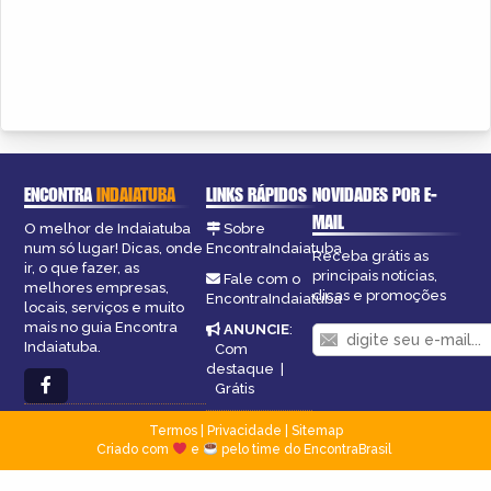
ENCONTRA
INDAIATUBA
LINKS RÁPIDOS
NOVIDADES POR E-
MAIL
O melhor de Indaiatuba
Sobre
num só lugar! Dicas, onde
EncontraIndaiatuba
Receba grátis as
ir, o que fazer, as
principais notícias,
Fale com o
melhores empresas,
dicas e promoções
EncontraIndaiatuba
locais, serviços e muito
mais no guia Encontra
ANUNCIE
:
Indaiatuba.
Com
destaque
|
Grátis
Termos
|
Privacidade
|
Sitemap
Criado com
e
pelo time do EncontraBrasil