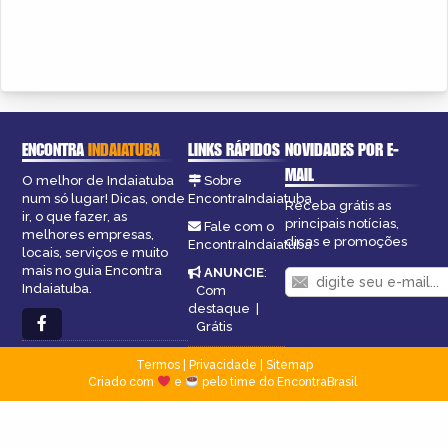
ENCONTRA
INDAIATUBA
LINKS RÁPIDOS
NOVIDADES POR E-
MAIL
O melhor de Indaiatuba
Sobre
num só lugar! Dicas, onde
EncontraIndaiatuba
Receba grátis as
ir, o que fazer, as
principais notícias,
Fale com o
melhores empresas,
dicas e promoções
EncontraIndaiatuba
locais, serviços e muito
mais no guia Encontra
ANUNCIE
:
Indaiatuba.
Com
destaque
|
Grátis
Termos
|
Privacidade
|
Sitemap
Criado com
e
pelo time do EncontraBrasil