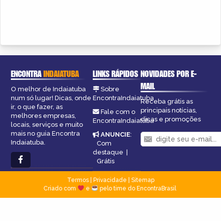
ENCONTRA
INDAIATUBA
LINKS RÁPIDOS
NOVIDADES POR E-
MAIL
O melhor de Indaiatuba
Sobre
num só lugar! Dicas, onde
EncontraIndaiatuba
Receba grátis as
ir, o que fazer, as
principais notícias,
Fale com o
melhores empresas,
dicas e promoções
EncontraIndaiatuba
locais, serviços e muito
mais no guia Encontra
ANUNCIE
:
Indaiatuba.
Com
destaque
|
Grátis
Termos
|
Privacidade
|
Sitemap
Criado com
e
pelo time do EncontraBrasil