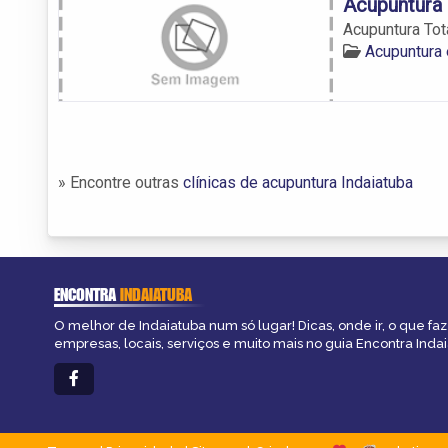
Acupuntura 
Acupuntura Tot
Acupuntura 
» Encontre outras
clínicas de acupuntura Indaiatuba
ENCONTRA
INDAIATUBA
O melhor de Indaiatuba num só lugar! Dicas, onde ir, o que fa
empresas, locais, serviços e muito mais no guia Encontra Indai