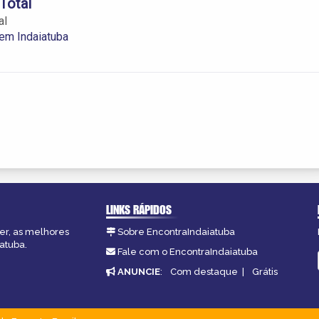
Total
al
em Indaiatuba
LINKS RÁPIDOS
zer, as melhores
Sobre EncontraIndaiatuba
atuba.
Fale com o EncontraIndaiatuba
ANUNCIE
:
Com destaque
|
Grátis