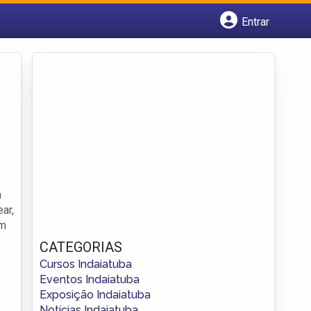
Entrar
Cadastrar empresa
Fazer login
Criar conta
a
ar,
um
CATEGORIAS
Cursos Indaiatuba
Eventos Indaiatuba
Exposição Indaiatuba
Notícias Indaiatuba