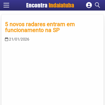
Encontra
Indaiatuba
Cadastrar empresa
Fazer login
5 novos radares entram em
Criar conta
funcionamento na SP
21/01/2026