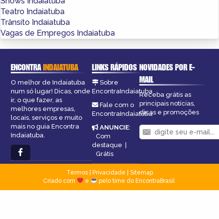
Shows Indaiatuba
Teatro Indaiatuba
Trânsito Indaiatuba
Vagas de Empregos Indaiatuba
ENCONTRA
INDAIATUBA
LINKS RÁPIDOS
NOVIDADES POR E-
MAIL
O melhor de Indaiatuba
Sobre
num só lugar! Dicas, onde
EncontraIndaiatuba
Receba grátis as
ir, o que fazer, as
principais notícias,
Fale com o
melhores empresas,
dicas e promoções
EncontraIndaiatuba
locais, serviços e muito
mais no guia Encontra
ANUNCIE
:
Indaiatuba.
Com
destaque
|
Grátis
Termos
|
Privacidade
|
Sitemap
Criado com
e
pelo time do EncontraBrasil