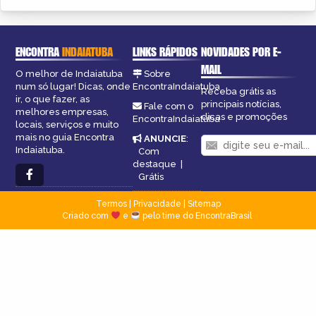
ENCONTRA
INDAIATUBA
LINKS RÁPIDOS
NOVIDADES POR E-
MAIL
O melhor de Indaiatuba
Sobre
num só lugar! Dicas, onde
EncontraIndaiatuba
Receba grátis as
ir, o que fazer, as
principais notícias,
Fale com o
melhores empresas,
dicas e promoções
EncontraIndaiatuba
locais, serviços e muito
mais no guia Encontra
ANUNCIE
:
Indaiatuba.
Com
destaque
|
Grátis
Termos
|
Privacidade
|
Sitemap
Criado com
e
pelo time do EncontraBrasil