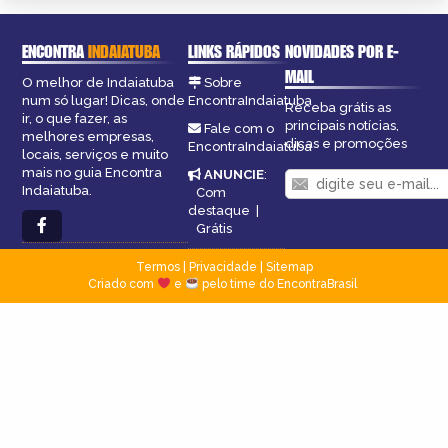
ENCONTRA
INDAIATUBA
LINKS RÁPIDOS
NOVIDADES POR E-
MAIL
O melhor de Indaiatuba
Sobre
num só lugar! Dicas, onde
EncontraIndaiatuba
Receba grátis as
ir, o que fazer, as
principais notícias,
Fale com o
melhores empresas,
dicas e promoções
EncontraIndaiatuba
locais, serviços e muito
mais no guia Encontra
ANUNCIE
:
Indaiatuba.
Com
destaque
|
Grátis
Termos
|
Privacidade
|
Sitemap
Criado com
e
pelo time do EncontraBrasil