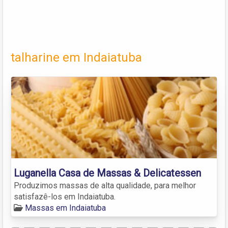
talharine em Indaiatuba
Luganella Casa de Massas & Delicatessen
Produzimos massas de alta qualidade, para melhor
satisfazê-los em Indaiatuba.
Massas em Indaiatuba