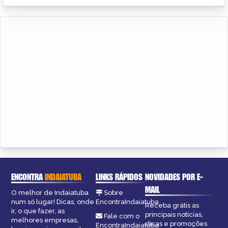
ENCONTRA
INDAIATUBA
LINKS RÁPIDOS
NOVIDADES POR E-
MAIL
O melhor de Indaiatuba
Sobre
num só lugar! Dicas, onde
EncontraIndaiatuba
Receba grátis as
ir, o que fazer, as
principais notícias,
Fale com o
melhores empresas,
dicas e promoções
EncontraIndaiatuba