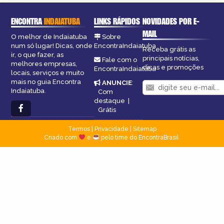
ENCONTRA
INDAIATUBA
LINKS RÁPIDOS
NOVIDADES POR E-
MAIL
O melhor de Indaiatuba
Sobre
num só lugar! Dicas, onde
EncontraIndaiatuba
Receba grátis as
ir, o que fazer, as
principais notícias,
Fale com o
melhores empresas,
dicas e promoções
EncontraIndaiatuba
locais, serviços e muito
mais no guia Encontra
ANUNCIE
:
Indaiatuba.
Com
destaque
|
Grátis
Termos
|
Privacidade
|
Sitemap
Criado com
e
pelo time do EncontraBrasil