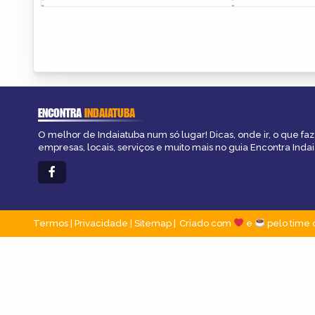
ENCONTRA
INDAIATUBA
O melhor de Indaiatuba num só lugar! Dicas, onde ir, o que fa
empresas, locais, serviços e muito mais no guia Encontra Indai
Termos
|
Privacidade
|
Sitemap
Criado com
e
pelo time 