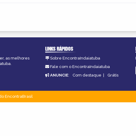
LINKS RÁPIDOS
zer, as melhores
Sobre EncontraIndaiatuba
atuba.
Fale com o EncontraIndaiatuba
ANUNCIE
:
Com destaque
|
Grátis
do EncontraBrasil