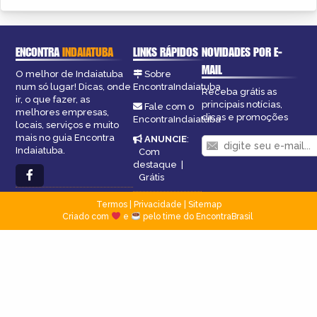
ENCONTRA
INDAIATUBA
LINKS RÁPIDOS
NOVIDADES POR E-
MAIL
O melhor de Indaiatuba
Sobre
num só lugar! Dicas, onde
EncontraIndaiatuba
Receba grátis as
ir, o que fazer, as
principais notícias,
Fale com o
melhores empresas,
dicas e promoções
EncontraIndaiatuba
locais, serviços e muito
mais no guia Encontra
ANUNCIE
:
Indaiatuba.
Com
destaque
|
Grátis
Termos
|
Privacidade
|
Sitemap
Criado com
e
pelo time do EncontraBrasil