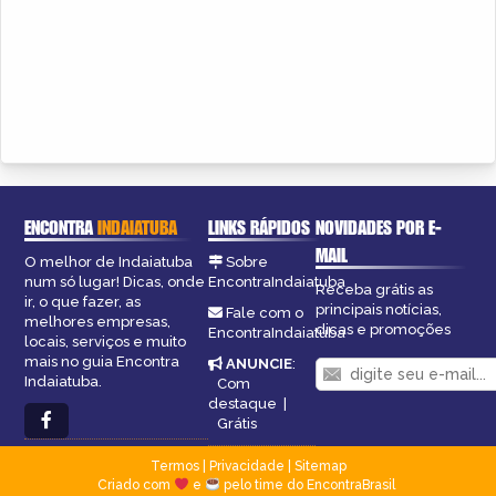
ENCONTRA
INDAIATUBA
LINKS RÁPIDOS
NOVIDADES POR E-
MAIL
O melhor de Indaiatuba
Sobre
num só lugar! Dicas, onde
EncontraIndaiatuba
Receba grátis as
ir, o que fazer, as
principais notícias,
Fale com o
melhores empresas,
dicas e promoções
EncontraIndaiatuba
locais, serviços e muito
mais no guia Encontra
ANUNCIE
:
Indaiatuba.
Com
destaque
|
Grátis
Termos
|
Privacidade
|
Sitemap
Criado com
e
pelo time do EncontraBrasil