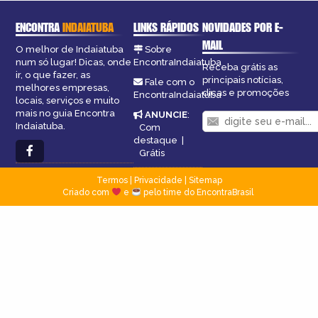
ENCONTRA
INDAIATUBA
LINKS RÁPIDOS
NOVIDADES POR E-
MAIL
O melhor de Indaiatuba
Sobre
num só lugar! Dicas, onde
EncontraIndaiatuba
Receba grátis as
ir, o que fazer, as
principais notícias,
Fale com o
melhores empresas,
dicas e promoções
EncontraIndaiatuba
locais, serviços e muito
mais no guia Encontra
ANUNCIE
:
Indaiatuba.
Com
destaque
|
Grátis
Termos
|
Privacidade
|
Sitemap
Criado com
e
pelo time do EncontraBrasil