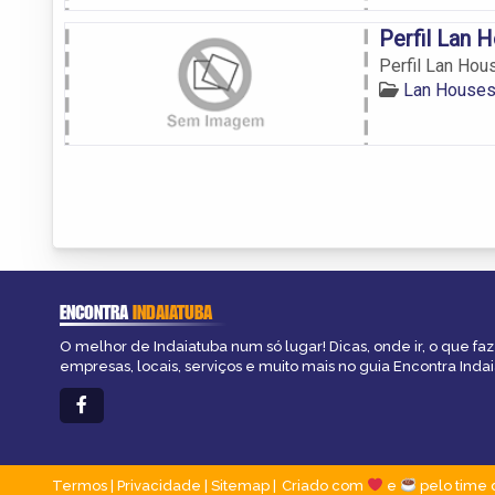
Perfil Lan 
Perfil Lan Hou
Lan Houses
ENCONTRA
INDAIATUBA
O melhor de Indaiatuba num só lugar! Dicas, onde ir, o que fa
empresas, locais, serviços e muito mais no guia Encontra Indai
Termos
|
Privacidade
|
Sitemap
Criado com
e
pelo time 