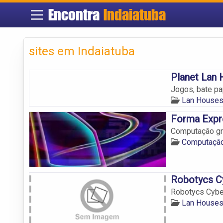
Encontra
Indaiatuba
sites em Indaiatuba
Planet Lan
Jogos, bate pa
Lan Houses
Forma Expr
Computação grá
Computação 
Robotycs C
Robotycs Cybe
Lan Houses