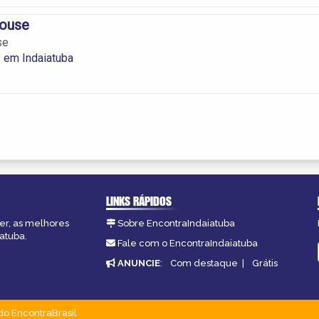
House
se
 em Indaiatuba
LINKS RÁPIDOS
zer, as melhores
Sobre EncontraIndaiatuba
atuba.
Fale com o EncontraIndaiatuba
ANUNCIE
:
Com destaque
|
Grátis
do EncontraBrasil