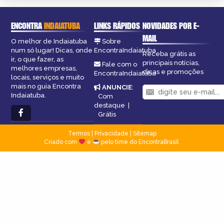
ENCONTRA
INDAIATUBA
LINKS RÁPIDOS
NOVIDADES POR E-
MAIL
O melhor de Indaiatuba
Sobre
num só lugar! Dicas, onde
EncontraIndaiatuba
Receba grátis as
ir, o que fazer, as
principais notícias,
Fale com o
melhores empresas,
dicas e promoções
EncontraIndaiatuba
locais, serviços e muito
mais no guia Encontra
ANUNCIE
:
Indaiatuba.
Com
destaque
|
Grátis
Termos
|
Privacidade
|
Sitemap
Criado com
e
pelo time do EncontraBrasil