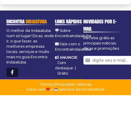
ENCONTRA
INDAIATUBA
LINKS RÁPIDOS
NOVIDADES POR E-
MAIL
O melhor de Indaiatuba
Sobre
num só lugar! Dicas, onde
EncontraIndaiatuba
Receba grátis as
ir, o que fazer, as
principais notícias,
Fale com o
melhores empresas,
dicas e promoções
EncontraIndaiatuba
locais, serviços e muito
mais no guia Encontra
ANUNCIE
:
Indaiatuba.
Com
destaque
|
Grátis
Termos
|
Privacidade
|
Sitemap
Criado com
e
pelo time do EncontraBrasil