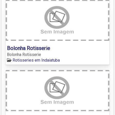
Bolonha Rotisserie
Bolonha Rotisserie
Rotisseries em Indaiatuba