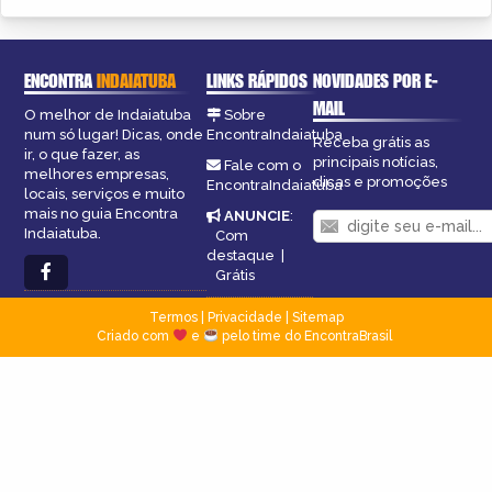
ENCONTRA
INDAIATUBA
LINKS RÁPIDOS
NOVIDADES POR E-
MAIL
O melhor de Indaiatuba
Sobre
num só lugar! Dicas, onde
EncontraIndaiatuba
Receba grátis as
ir, o que fazer, as
principais notícias,
Fale com o
melhores empresas,
dicas e promoções
EncontraIndaiatuba
locais, serviços e muito
mais no guia Encontra
ANUNCIE
:
Indaiatuba.
Com
destaque
|
Grátis
Termos
|
Privacidade
|
Sitemap
Criado com
e
pelo time do EncontraBrasil