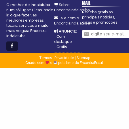
MAIL
O melhor de Indaiatuba
Sobre
num só lugar! Dicas, onde
EncontraIndaiatuba
Receba grátis as
ir, o que fazer, as
principais notícias,
Fale com o
melhores empresas,
dicas e promoções
EncontraIndaiatuba
locais, serviços e muito
mais no guia Encontra
ANUNCIE
:
Indaiatuba.
Com
destaque
|
Grátis
Termos
|
Privacidade
|
Sitemap
Criado com
e
pelo time do EncontraBrasil