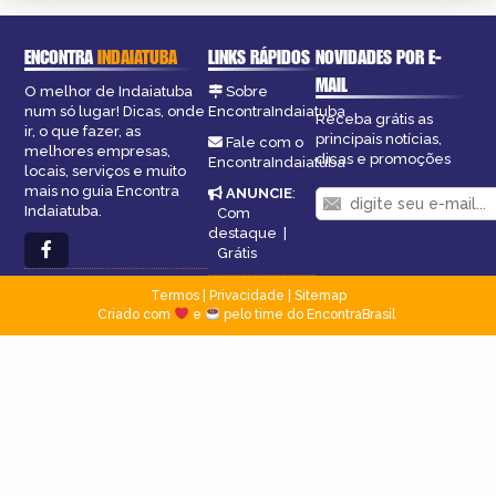
ENCONTRA
INDAIATUBA
LINKS RÁPIDOS
NOVIDADES POR E-
MAIL
O melhor de Indaiatuba
Sobre
num só lugar! Dicas, onde
EncontraIndaiatuba
Receba grátis as
ir, o que fazer, as
principais notícias,
Fale com o
melhores empresas,
dicas e promoções
EncontraIndaiatuba
locais, serviços e muito
mais no guia Encontra
ANUNCIE
:
Indaiatuba.
Com
destaque
|
Grátis
Termos
|
Privacidade
|
Sitemap
Criado com
e
pelo time do EncontraBrasil