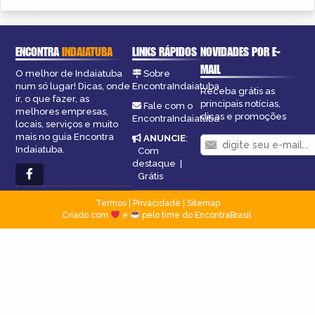
ENCONTRA
INDAIATUBA
LINKS RÁPIDOS
NOVIDADES POR E-
MAIL
O melhor de Indaiatuba
Sobre
num só lugar! Dicas, onde
EncontraIndaiatuba
Receba grátis as
ir, o que fazer, as
principais notícias,
Fale com o
melhores empresas,
dicas e promoções
EncontraIndaiatuba
locais, serviços e muito
mais no guia Encontra
ANUNCIE
:
Indaiatuba.
Com
destaque
|
Grátis
Termos
|
Privacidade
|
Sitemap
Criado com
e
pelo time do EncontraBrasil