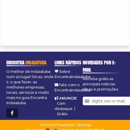
ENCONTRA
INDAIATUBA
LINKS RÁPIDOS
NOVIDADES POR E-
MAIL
O melhor de Indaiatuba
Sobre
num só lugar! Dicas, onde
EncontraIndaiatuba
Receba grátis as
ir, o que fazer, as
principais notícias,
Fale com o
melhores empresas,
dicas e promoções
EncontraIndaiatuba
locais, serviços e muito
mais no guia Encontra
ANUNCIE
:
Indaiatuba.
Com
destaque
|
Grátis
Termos
|
Privacidade
|
Sitemap
Criado com
e
pelo time do EncontraBrasil